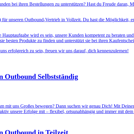
unden bei ihren Bestellungen zu unterstützen? Hast du Freude daran, M
 für unseren Outbound-Vertrieb in Vollzeit. Du hast die Möglichkeit,
eine Hauptaufgabe wird es sein, unsere Kunden kompetent zu beraten un
sie besten Produkte zu finden und unterstützt sie bei ihren Kaufentsch
ns erfolgreich zu sein, freuen wir uns darauf, dich kennenzulernen!
n Outbound Selbstständig
nsam mit uns Großes bewegen? Dann suchen wir genau Dich! Mit Deiner 
aktiv unsere Erfolge mit – flexibel, ortsunabhängig und immer mit de
n Outbound in Teilzeit